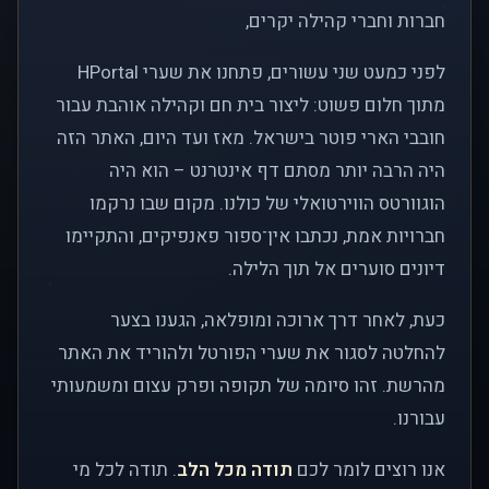
חברות וחברי קהילה יקרים,
לפני כמעט שני עשורים, פתחנו את שערי HPortal
מתוך חלום פשוט: ליצור בית חם וקהילה אוהבת עבור
חובבי הארי פוטר בישראל. מאז ועד היום, האתר הזה
היה הרבה יותר מסתם דף אינטרנט – הוא היה
הוגוורטס הווירטואלי של כולנו. מקום שבו נרקמו
חברויות אמת, נכתבו אין־ספור פאנפיקים, והתקיימו
דיונים סוערים אל תוך הלילה.
כעת, לאחר דרך ארוכה ומופלאה, הגענו בצער
להחלטה לסגור את שערי הפורטל ולהוריד את האתר
מהרשת. זהו סיומה של תקופה ופרק עצום ומשמעותי
עבורנו.
אנו רוצים לומר לכם
תודה מכל הלב
. תודה לכל מי