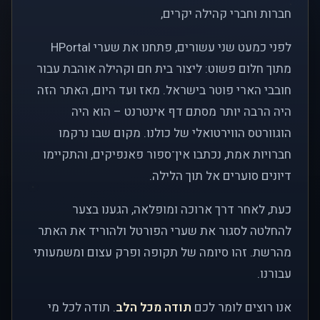
חברות וחברי קהילה יקרים,
לפני כמעט שני עשורים, פתחנו את שערי HPortal
מתוך חלום פשוט: ליצור בית חם וקהילה אוהבת עבור
חובבי הארי פוטר בישראל. מאז ועד היום, האתר הזה
היה הרבה יותר מסתם דף אינטרנט – הוא היה
הוגוורטס הווירטואלי של כולנו. מקום שבו נרקמו
חברויות אמת, נכתבו אין־ספור פאנפיקים, והתקיימו
דיונים סוערים אל תוך הלילה.
כעת, לאחר דרך ארוכה ומופלאה, הגענו בצער
להחלטה לסגור את שערי הפורטל ולהוריד את האתר
מהרשת. זהו סיומה של תקופה ופרק עצום ומשמעותי
עבורנו.
אנו רוצים לומר לכם
תודה מכל הלב
. תודה לכל מי