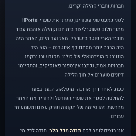
חברות וחברי קהילה יקרים,
לפני כמעט שני עשורים, פתחנו את שערי HPortal
מתוך חלום פשוט: ליצור בית חם וקהילה אוהבת עבור
חובבי הארי פוטר בישראל. מאז ועד היום, האתר הזה
היה הרבה יותר מסתם דף אינטרנט – הוא היה
הוגוורטס הווירטואלי של כולנו. מקום שבו נרקמו
חברויות אמת, נכתבו אין־ספור פאנפיקים, והתקיימו
דיונים סוערים אל תוך הלילה.
כעת, לאחר דרך ארוכה ומופלאה, הגענו בצער
להחלטה לסגור את שערי הפורטל ולהוריד את האתר
מהרשת. זהו סיומה של תקופה ופרק עצום ומשמעותי
עבורנו.
אנו רוצים לומר לכם
תודה מכל הלב
. תודה לכל מי