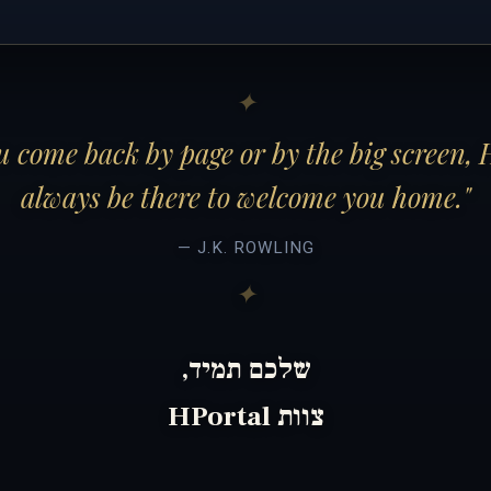
 come back by page or by the big screen, 
always be there to welcome you home."
— J.K. ROWLING
שלכם תמיד,
צוות HPortal