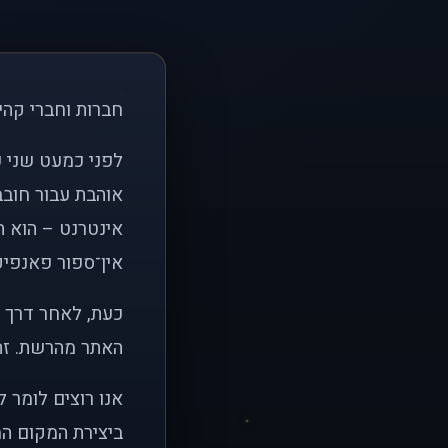
חברות וחברי קהי
אוהבת עבור חובב
אינטרנט – הוא הי
אין־ספור פאנפיקי
כעת, לאחר דרך א
האתר מהרשת. זהו
אנו רוצים לומר 
ביצירת המקום המ