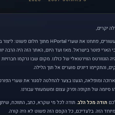
לה יקרים,
לפני כמעט שני עשורים, פתחנו את שערי HPortal מתוך חלו
י הארי פוטר בישראל. מאז ועד היום, האתר הזה היה הרבה י
ה הוגוורטס הווירטואלי של כולנו. מקום שבו נרקמו חברויות 
ם, והתקיימו דיונים סוערים אל תוך הלילה.
רוכה ומופלאה, הגענו בצער להחלטה לסגור את שערי הפורט
 סיומה של תקופה ופרק עצום ומשמעותי עבורנו.
לכם
תודה מכל הלב
. תודה לכל מי שקרא, כתב, התווכח, שית
יוחד הזה. בלעדיכם, כל הקסם הזה פשוט לא היה קורה.