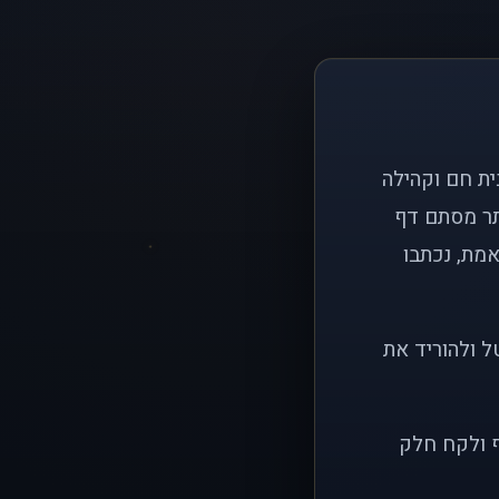
ם פשוט: ליצור בית חם וקהילה
ותר מסתם דף
אמת, נכתבו
ל ולהוריד את
ף ולקח חלק