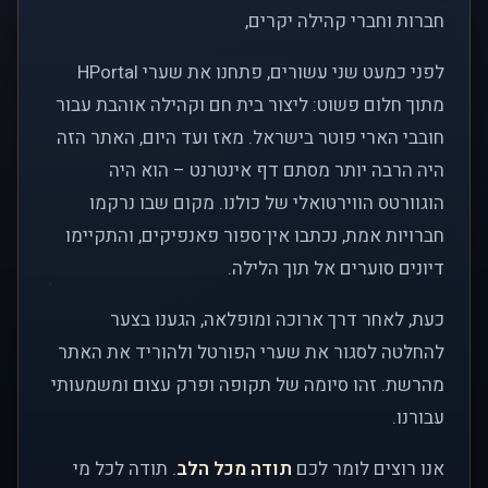
חברות וחברי קהילה יקרים,
לפני כמעט שני עשורים, פתחנו את שערי HPortal
מתוך חלום פשוט: ליצור בית חם וקהילה אוהבת עבור
חובבי הארי פוטר בישראל. מאז ועד היום, האתר הזה
היה הרבה יותר מסתם דף אינטרנט – הוא היה
הוגוורטס הווירטואלי של כולנו. מקום שבו נרקמו
חברויות אמת, נכתבו אין־ספור פאנפיקים, והתקיימו
דיונים סוערים אל תוך הלילה.
כעת, לאחר דרך ארוכה ומופלאה, הגענו בצער
להחלטה לסגור את שערי הפורטל ולהוריד את האתר
מהרשת. זהו סיומה של תקופה ופרק עצום ומשמעותי
עבורנו.
אנו רוצים לומר לכם
תודה מכל הלב
. תודה לכל מי