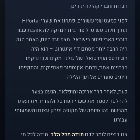
חברות וחברי קהילה יקרים,
לפני כמעט שני עשורים, פתחנו את שערי HPortal
מתוך חלום פשוט: ליצור בית חם וקהילה אוהבת עבור
חובבי הארי פוטר בישראל. מאז ועד היום, האתר הזה
היה הרבה יותר מסתם דף אינטרנט – הוא היה
הוגוורטס הווירטואלי של כולנו. מקום שבו נרקמו
חברויות אמת, נכתבו אין־ספור פאנפיקים, והתקיימו
דיונים סוערים אל תוך הלילה.
כעת, לאחר דרך ארוכה ומופלאה, הגענו בצער
להחלטה לסגור את שערי הפורטל ולהוריד את האתר
מהרשת. זהו סיומה של תקופה ופרק עצום ומשמעותי
עבורנו.
אנו רוצים לומר לכם
תודה מכל הלב
. תודה לכל מי