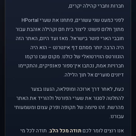
חברות וחברי קהילה יקרים,
לפני כמעט שני עשורים, פתחנו את שערי HPortal
מתוך חלום פשוט: ליצור בית חם וקהילה אוהבת עבור
חובבי הארי פוטר בישראל. מאז ועד היום, האתר הזה
היה הרבה יותר מסתם דף אינטרנט – הוא היה
הוגוורטס הווירטואלי של כולנו. מקום שבו נרקמו
חברויות אמת, נכתבו אין־ספור פאנפיקים, והתקיימו
דיונים סוערים אל תוך הלילה.
כעת, לאחר דרך ארוכה ומופלאה, הגענו בצער
להחלטה לסגור את שערי הפורטל ולהוריד את האתר
מהרשת. זהו סיומה של תקופה ופרק עצום ומשמעותי
עבורנו.
אנו רוצים לומר לכם
תודה מכל הלב
. תודה לכל מי