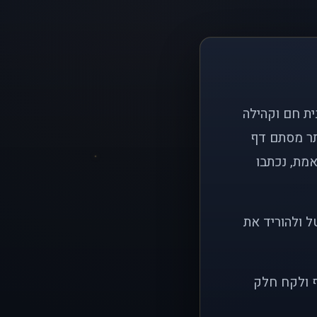
ם פשוט: ליצור בית חם וקהילה
ותר מסתם דף
אמת, נכתבו
ל ולהוריד את
ף ולקח חלק