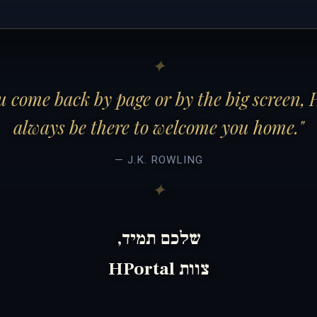
 come back by page or by the big screen, 
always be there to welcome you home."
— J.K. ROWLING
שלכם תמיד,
צוות HPortal