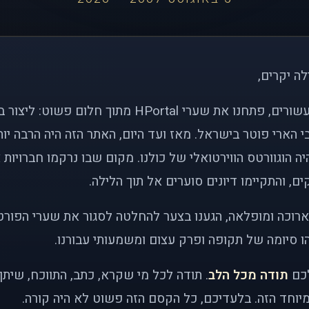
לה יקרים,
לפני כמעט שני עשורים, פתחנו את שערי HPortal מתוך חלו
י הארי פוטר בישראל. מאז ועד היום, האתר הזה היה הרבה י
ה הוגוורטס הווירטואלי של כולנו. מקום שבו נרקמו חברויות 
ם, והתקיימו דיונים סוערים אל תוך הלילה.
רוכה ומופלאה, הגענו בצער להחלטה לסגור את שערי הפורט
 סיומה של תקופה ופרק עצום ומשמעותי עבורנו.
לכם
תודה מכל הלב
. תודה לכל מי שקרא, כתב, התווכח, שית
יוחד הזה. בלעדיכם, כל הקסם הזה פשוט לא היה קורה.