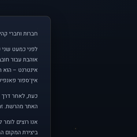
חברות וחברי קהי
אוהבת עבור חובב
אינטרנט – הוא הי
אין־ספור פאנפיקי
כעת, לאחר דרך א
האתר מהרשת. זהו
אנו רוצים לומר 
ביצירת המקום המ