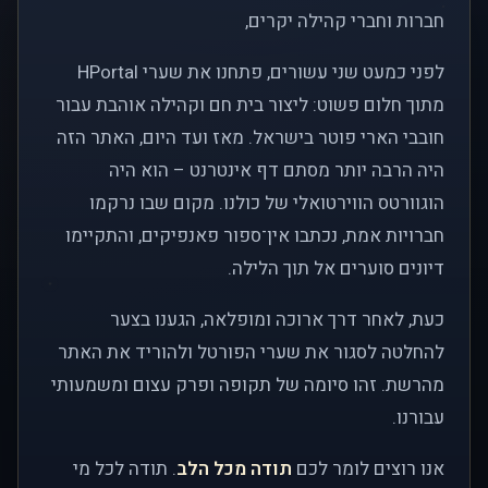
חברות וחברי קהילה יקרים,
לפני כמעט שני עשורים, פתחנו את שערי HPortal
מתוך חלום פשוט: ליצור בית חם וקהילה אוהבת עבור
חובבי הארי פוטר בישראל. מאז ועד היום, האתר הזה
היה הרבה יותר מסתם דף אינטרנט – הוא היה
הוגוורטס הווירטואלי של כולנו. מקום שבו נרקמו
חברויות אמת, נכתבו אין־ספור פאנפיקים, והתקיימו
דיונים סוערים אל תוך הלילה.
כעת, לאחר דרך ארוכה ומופלאה, הגענו בצער
להחלטה לסגור את שערי הפורטל ולהוריד את האתר
מהרשת. זהו סיומה של תקופה ופרק עצום ומשמעותי
עבורנו.
אנו רוצים לומר לכם
תודה מכל הלב
. תודה לכל מי