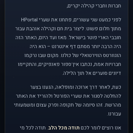
חברות וחברי קהילה יקרים,
לפני כמעט שני עשורים, פתחנו את שערי HPortal
מתוך חלום פשוט: ליצור בית חם וקהילה אוהבת עבור
חובבי הארי פוטר בישראל. מאז ועד היום, האתר הזה
היה הרבה יותר מסתם דף אינטרנט – הוא היה
הוגוורטס הווירטואלי של כולנו. מקום שבו נרקמו
חברויות אמת, נכתבו אין־ספור פאנפיקים, והתקיימו
דיונים סוערים אל תוך הלילה.
כעת, לאחר דרך ארוכה ומופלאה, הגענו בצער
להחלטה לסגור את שערי הפורטל ולהוריד את האתר
מהרשת. זהו סיומה של תקופה ופרק עצום ומשמעותי
עבורנו.
אנו רוצים לומר לכם
תודה מכל הלב
. תודה לכל מי