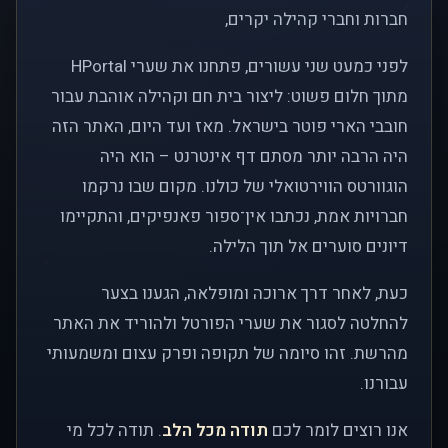
חברות וחברי קהילה יקרים,
לפני כמעט שני עשורים, פתחנו את שערי HPortal
מתוך חלום פשוט: ליצור בית חם וקהילה אוהבת עבור
חובבי הארי פוטר בישראל. מאז ועד היום, האתר הזה
היה הרבה יותר מסתם דף אינטרנט – הוא היה
הוגוורטס הווירטואלי של כולנו. מקום שבו נרקמו
חברויות אמת, נכתבו אין־ספור פאנפיקים, והתקיימו
דיונים סוערים אל תוך הלילה.
כעת, לאחר דרך ארוכה ומופלאה, הגענו בצער
להחלטה לסגור את שערי הפורטל ולהוריד את האתר
מהרשת. זהו סיומה של תקופה ופרק עצום ומשמעותי
עבורנו.
אנו רוצים לומר לכם
תודה מכל הלב
. תודה לכל מי