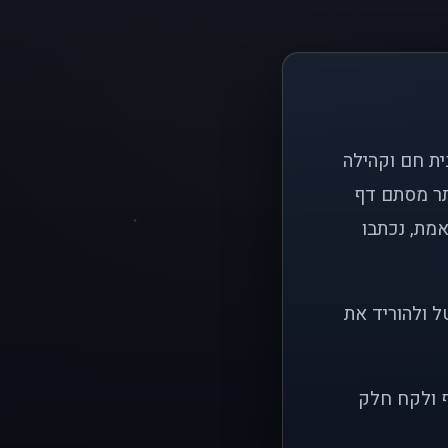
ם פשוט: ליצור בית חם וקהילה
ותר מסתם דף
אמת, נכתבו
ל ולהוריד את
ף ולקח חלק