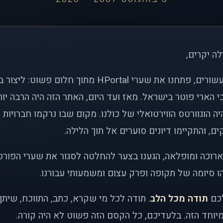
לה יקרים,
לפני כמעט שני עשורים, פתחנו את שערי HPortal מתוך חלו
י הארי פוטר בישראל. מאז ועד היום, האתר הזה היה הרבה י
ה הוגוורטס הווירטואלי של כולנו. מקום שבו נרקמו חברויות 
ם, והתקיימו דיונים סוערים אל תוך הלילה.
רוכה ומופלאה, הגענו בצער להחלטה לסגור את שערי הפורט
 סיומה של תקופה ופרק עצום ומשמעותי עבורנו.
לכם
תודה מכל הלב
. תודה לכל מי שקרא, כתב, התווכח, שית
יוחד הזה. בלעדיכם, כל הקסם הזה פשוט לא היה קורה.