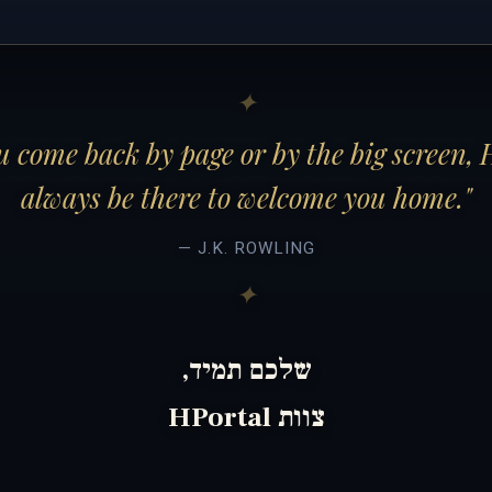
 come back by page or by the big screen, 
always be there to welcome you home."
— J.K. ROWLING
שלכם תמיד,
צוות HPortal