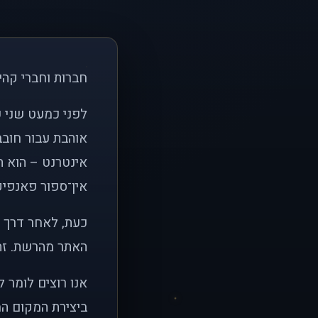
חברות וחברי קהי
אוהבת עבור חובב
אינטרנט – הוא הי
אין־ספור פאנפיקי
כעת, לאחר דרך א
האתר מהרשת. זהו
אנו רוצים לומר 
ביצירת המקום המ