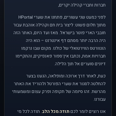
חברות וחברי קהילה יקרים,
לפני כמעט שני עשורים, פתחנו את שערי HPortal
מתוך חלום פשוט: ליצור בית חם וקהילה אוהבת עבור
חובבי הארי פוטר בישראל. מאז ועד היום, האתר הזה
היה הרבה יותר מסתם דף אינטרנט – הוא היה
הוגוורטס הווירטואלי של כולנו. מקום שבו נרקמו
חברויות אמת, נכתבו אין־ספור פאנפיקים, והתקיימו
דיונים סוערים אל תוך הלילה.
כעת, לאחר דרך ארוכה ומופלאה, הגענו בצער
להחלטה לסגור את שערי הפורטל ולהוריד את האתר
מהרשת. זהו סיומה של תקופה ופרק עצום ומשמעותי
עבורנו.
אנו רוצים לומר לכם
תודה מכל הלב
. תודה לכל מי