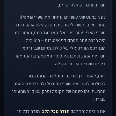
חברות וחברי קהילה יקרים,
לפני כמעט שני עשורים, פתחנו את שערי HPortal
מתוך חלום פשוט: ליצור בית חם וקהילה אוהבת עבור
חובבי הארי פוטר בישראל. מאז ועד היום, האתר הזה
היה הרבה יותר מסתם דף אינטרנט – הוא היה
הוגוורטס הווירטואלי של כולנו. מקום שבו נרקמו
חברויות אמת, נכתבו אין־ספור פאנפיקים, והתקיימו
דיונים סוערים אל תוך הלילה.
כעת, לאחר דרך ארוכה ומופלאה, הגענו בצער
להחלטה לסגור את שערי הפורטל ולהוריד את האתר
מהרשת. זהו סיומה של תקופה ופרק עצום ומשמעותי
עבורנו.
אנו רוצים לומר לכם
תודה מכל הלב
. תודה לכל מי