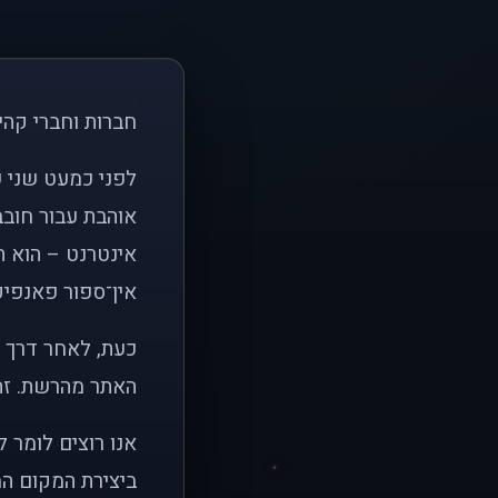
חברות וחברי קהי
אוהבת עבור חובב
אינטרנט – הוא הי
אין־ספור פאנפיקי
כעת, לאחר דרך א
האתר מהרשת. זהו
אנו רוצים לומר 
ביצירת המקום המ