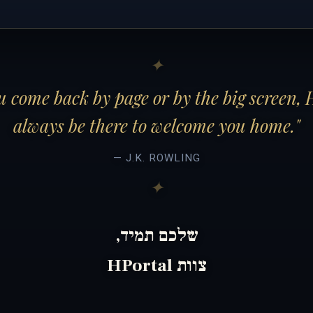
 come back by page or by the big screen, 
always be there to welcome you home."
— J.K. ROWLING
שלכם תמיד,
צוות HPortal