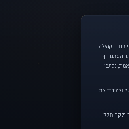
ם פשוט: ליצור בית חם וקהילה
ותר מסתם דף
אמת, נכתבו
ל ולהוריד את
ף ולקח חלק