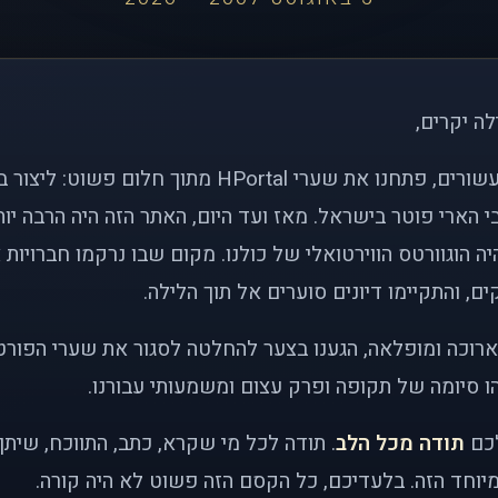
לה יקרים,
לפני כמעט שני עשורים, פתחנו את שערי HPortal מתוך חלו
י הארי פוטר בישראל. מאז ועד היום, האתר הזה היה הרבה י
ה הוגוורטס הווירטואלי של כולנו. מקום שבו נרקמו חברויות 
ם, והתקיימו דיונים סוערים אל תוך הלילה.
רוכה ומופלאה, הגענו בצער להחלטה לסגור את שערי הפורט
 סיומה של תקופה ופרק עצום ומשמעותי עבורנו.
לכם
תודה מכל הלב
. תודה לכל מי שקרא, כתב, התווכח, שית
יוחד הזה. בלעדיכם, כל הקסם הזה פשוט לא היה קורה.