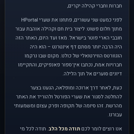
חברות וחברי קהילה יקרים,
לפני כמעט שני עשורים, פתחנו את שערי HPortal
מתוך חלום פשוט: ליצור בית חם וקהילה אוהבת עבור
חובבי הארי פוטר בישראל. מאז ועד היום, האתר הזה
היה הרבה יותר מסתם דף אינטרנט – הוא היה
הוגוורטס הווירטואלי של כולנו. מקום שבו נרקמו
חברויות אמת, נכתבו אין־ספור פאנפיקים, והתקיימו
דיונים סוערים אל תוך הלילה.
כעת, לאחר דרך ארוכה ומופלאה, הגענו בצער
להחלטה לסגור את שערי הפורטל ולהוריד את האתר
מהרשת. זהו סיומה של תקופה ופרק עצום ומשמעותי
עבורנו.
אנו רוצים לומר לכם
תודה מכל הלב
. תודה לכל מי