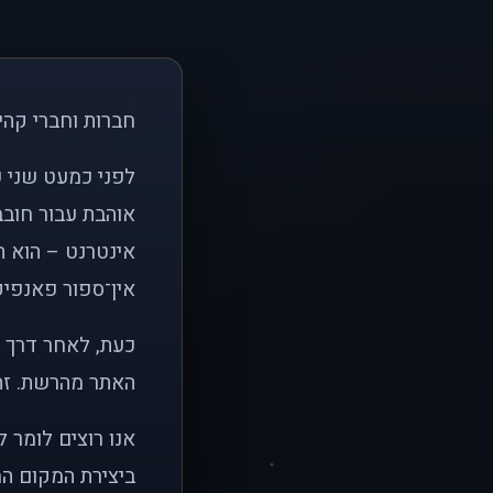
חברות וחברי קהי
אוהבת עבור חובב
אינטרנט – הוא הי
אין־ספור פאנפיקי
כעת, לאחר דרך א
האתר מהרשת. זהו
אנו רוצים לומר 
ביצירת המקום המ