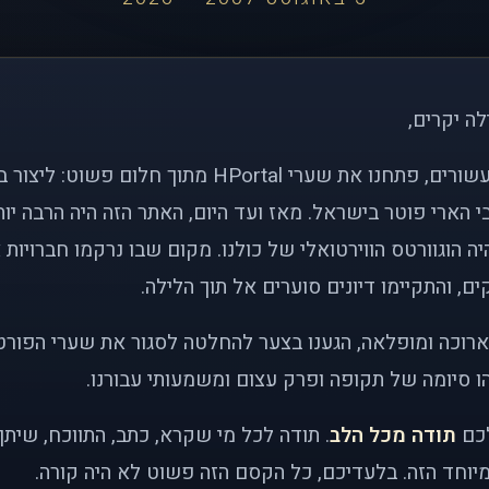
לה יקרים,
לפני כמעט שני עשורים, פתחנו את שערי HPortal מתוך חלו
י הארי פוטר בישראל. מאז ועד היום, האתר הזה היה הרבה י
ה הוגוורטס הווירטואלי של כולנו. מקום שבו נרקמו חברויות 
ם, והתקיימו דיונים סוערים אל תוך הלילה.
רוכה ומופלאה, הגענו בצער להחלטה לסגור את שערי הפורט
 סיומה של תקופה ופרק עצום ומשמעותי עבורנו.
לכם
תודה מכל הלב
. תודה לכל מי שקרא, כתב, התווכח, שית
יוחד הזה. בלעדיכם, כל הקסם הזה פשוט לא היה קורה.