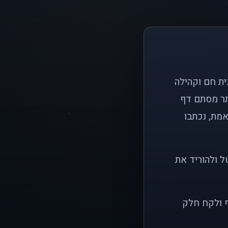
ם פשוט: ליצור בית חם וקהילה
ותר מסתם דף
אמת, נכתבו
ל ולהוריד את
ף ולקח חלק