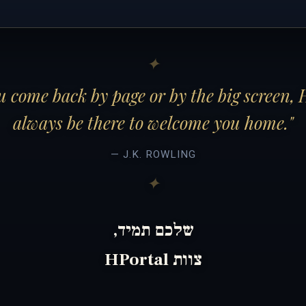
 come back by page or by the big screen, 
always be there to welcome you home."
— J.K. ROWLING
שלכם תמיד,
צוות HPortal