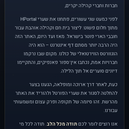
חברות וחברי קהילה יקרים,
לפני כמעט שני עשורים, פתחנו את שערי HPortal
מתוך חלום פשוט: ליצור בית חם וקהילה אוהבת עבור
חובבי הארי פוטר בישראל. מאז ועד היום, האתר הזה
היה הרבה יותר מסתם דף אינטרנט – הוא היה
הוגוורטס הווירטואלי של כולנו. מקום שבו נרקמו
חברויות אמת, נכתבו אין־ספור פאנפיקים, והתקיימו
דיונים סוערים אל תוך הלילה.
כעת, לאחר דרך ארוכה ומופלאה, הגענו בצער
להחלטה לסגור את שערי הפורטל ולהוריד את האתר
מהרשת. זהו סיומה של תקופה ופרק עצום ומשמעותי
עבורנו.
אנו רוצים לומר לכם
תודה מכל הלב
. תודה לכל מי