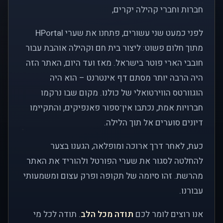
חברות וחברי קהילה יקרים,
לפני כמעט שני עשורים, פתחנו את שערי HPortal
מתוך חלום פשוט: ליצור בית חם וקהילה אוהבת עבור
חובבי הארי פוטר בישראל. מאז ועד היום, האתר הזה
היה הרבה יותר מסתם דף אינטרנט – הוא היה
הוגוורטס הווירטואלי של כולנו. מקום שבו נרקמו
חברויות אמת, נכתבו אין־ספור פאנפיקים, והתקיימו
דיונים סוערים אל תוך הלילה.
כעת, לאחר דרך ארוכה ומופלאה, הגענו בצער
להחלטה לסגור את שערי הפורטל ולהוריד את האתר
מהרשת. זהו סיומה של תקופה ופרק עצום ומשמעותי
עבורנו.
אנו רוצים לומר לכם
תודה מכל הלב
. תודה לכל מי