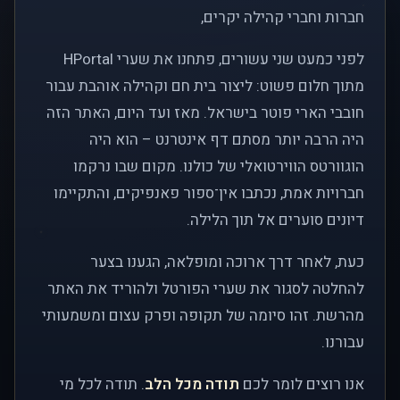
חברות וחברי קהילה יקרים,
לפני כמעט שני עשורים, פתחנו את שערי HPortal
מתוך חלום פשוט: ליצור בית חם וקהילה אוהבת עבור
חובבי הארי פוטר בישראל. מאז ועד היום, האתר הזה
היה הרבה יותר מסתם דף אינטרנט – הוא היה
הוגוורטס הווירטואלי של כולנו. מקום שבו נרקמו
חברויות אמת, נכתבו אין־ספור פאנפיקים, והתקיימו
דיונים סוערים אל תוך הלילה.
כעת, לאחר דרך ארוכה ומופלאה, הגענו בצער
להחלטה לסגור את שערי הפורטל ולהוריד את האתר
מהרשת. זהו סיומה של תקופה ופרק עצום ומשמעותי
עבורנו.
אנו רוצים לומר לכם
תודה מכל הלב
. תודה לכל מי