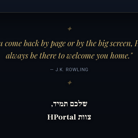
 come back by page or by the big screen, 
always be there to welcome you home."
— J.K. ROWLING
שלכם תמיד,
צוות HPortal