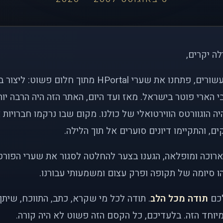
לה יקרים,
לפני כמעט שני עשורים, פתחנו את שערי HPortal מתוך חלו
י הארי פוטר בישראל. מאז ועד היום, האתר הזה היה הרבה י
ה הוגוורטס הווירטואלי של כולנו. מקום שבו נרקמו חברויות 
ם, והתקיימו דיונים סוערים אל תוך הלילה.
רוכה ומופלאה, הגענו בצער להחלטה לסגור את שערי הפורט
 סיומה של תקופה ופרק עצום ומשמעותי עבורנו.
לכם
תודה מכל הלב
. תודה לכל מי שקרא, כתב, התווכח, שית
יוחד הזה. בלעדיכם, כל הקסם הזה פשוט לא היה קורה.