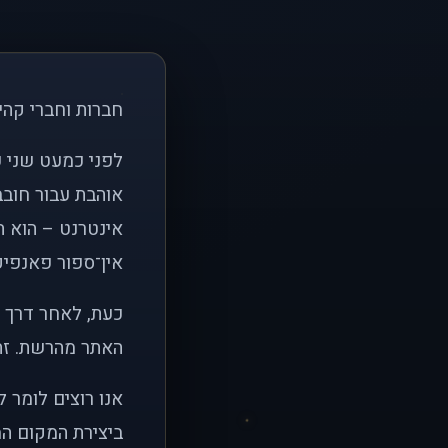
חברות וחברי קהי
אוהבת עבור חובב
אינטרנט – הוא הי
אין־ספור פאנפיקי
כעת, לאחר דרך א
האתר מהרשת. זהו
אנו רוצים לומר 
ביצירת המקום המ