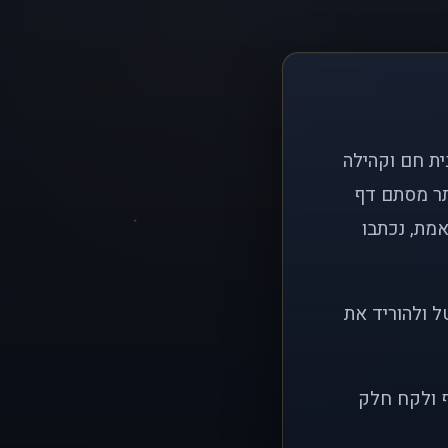
ם פשוט: ליצור בית חם וקהילה
ותר מסתם דף
אמת, נכתבו
ל ולהוריד את
ף ולקח חלק