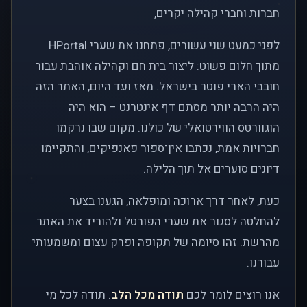
חברות וחברי קהילה יקרים,
לפני כמעט שני עשורים, פתחנו את שערי HPortal
מתוך חלום פשוט: ליצור בית חם וקהילה אוהבת עבור
חובבי הארי פוטר בישראל. מאז ועד היום, האתר הזה
היה הרבה יותר מסתם דף אינטרנט – הוא היה
הוגוורטס הווירטואלי של כולנו. מקום שבו נרקמו
חברויות אמת, נכתבו אין־ספור פאנפיקים, והתקיימו
דיונים סוערים אל תוך הלילה.
כעת, לאחר דרך ארוכה ומופלאה, הגענו בצער
להחלטה לסגור את שערי הפורטל ולהוריד את האתר
מהרשת. זהו סיומה של תקופה ופרק עצום ומשמעותי
עבורנו.
אנו רוצים לומר לכם
תודה מכל הלב
. תודה לכל מי