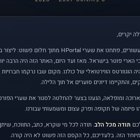
לה יקרים,
לפני כמעט שני עשורים, פתחנו את שערי HPortal מתוך חלו
י הארי פוטר בישראל. מאז ועד היום, האתר הזה היה הרבה י
ה הוגוורטס הווירטואלי של כולנו. מקום שבו נרקמו חברויות 
ם, והתקיימו דיונים סוערים אל תוך הלילה.
רוכה ומופלאה, הגענו בצער להחלטה לסגור את שערי הפורט
 סיומה של תקופה ופרק עצום ומשמעותי עבורנו.
לכם
תודה מכל הלב
. תודה לכל מי שקרא, כתב, התווכח, שית
יוחד הזה. בלעדיכם, כל הקסם הזה פשוט לא היה קורה.