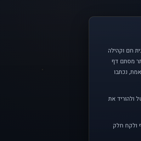
ם פשוט: ליצור בית חם וקהילה
ותר מסתם דף
אמת, נכתבו
ל ולהוריד את
ף ולקח חלק