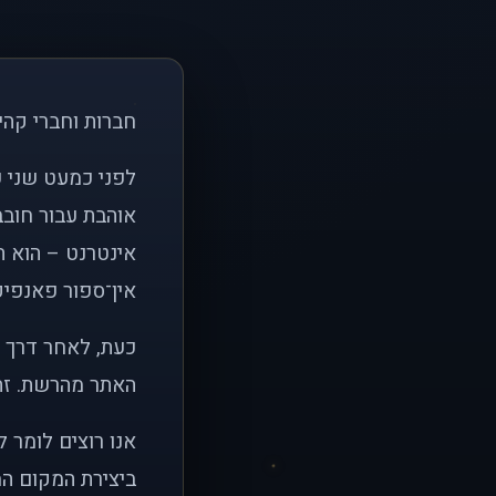
חברות וחברי קהי
אוהבת עבור חובב
אינטרנט – הוא הי
אין־ספור פאנפיקי
כעת, לאחר דרך א
האתר מהרשת. זהו
אנו רוצים לומר 
ביצירת המקום המ