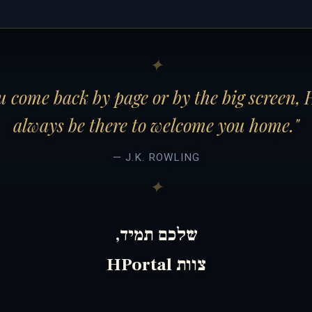
 come back by page or by the big screen, 
always be there to welcome you home."
— J.K. ROWLING
שלכם תמיד,
צוות HPortal