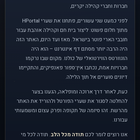
חברות וחברי קהילה יקרים,
לפני כמעט שני עשורים, פתחנו את שערי HPortal
מתוך חלום פשוט: ליצור בית חם וקהילה אוהבת עבור
חובבי הארי פוטר בישראל. מאז ועד היום, האתר הזה
היה הרבה יותר מסתם דף אינטרנט – הוא היה
הוגוורטס הווירטואלי של כולנו. מקום שבו נרקמו
חברויות אמת, נכתבו אין־ספור פאנפיקים, והתקיימו
דיונים סוערים אל תוך הלילה.
כעת, לאחר דרך ארוכה ומופלאה, הגענו בצער
להחלטה לסגור את שערי הפורטל ולהוריד את האתר
מהרשת. זהו סיומה של תקופה ופרק עצום ומשמעותי
עבורנו.
אנו רוצים לומר לכם
תודה מכל הלב
. תודה לכל מי