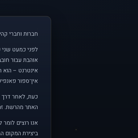
חברות וחברי קהי
אוהבת עבור חובב
אינטרנט – הוא הי
אין־ספור פאנפיקי
כעת, לאחר דרך א
האתר מהרשת. זהו
אנו רוצים לומר 
ביצירת המקום המ