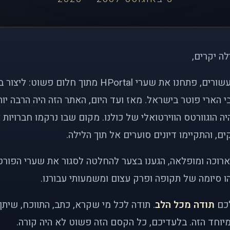
לה יקרים,
לפני כמעט שני עשורים, פתחנו את שערי HPortal מתוך חלו
י הארי פוטר בישראל. מאז ועד היום, האתר הזה היה הרבה י
ה הוגוורטס הווירטואלי של כולנו. מקום שבו נרקמו חברויות 
ם, והתקיימו דיונים סוערים אל תוך הלילה.
רוכה ומופלאה, הגענו בצער להחלטה לסגור את שערי הפורט
 סיומה של תקופה ופרק עצום ומשמעותי עבורנו.
לכם
תודה מכל הלב
. תודה לכל מי שקרא, כתב, התווכח, שית
יוחד הזה. בלעדיכם, כל הקסם הזה פשוט לא היה קורה.