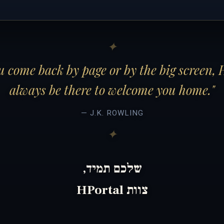
 come back by page or by the big screen, 
always be there to welcome you home."
— J.K. ROWLING
שלכם תמיד,
צוות HPortal