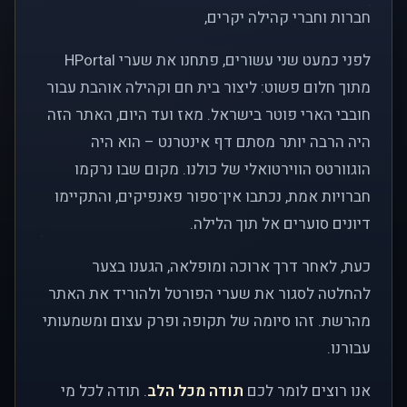
חברות וחברי קהילה יקרים,
לפני כמעט שני עשורים, פתחנו את שערי HPortal
מתוך חלום פשוט: ליצור בית חם וקהילה אוהבת עבור
חובבי הארי פוטר בישראל. מאז ועד היום, האתר הזה
היה הרבה יותר מסתם דף אינטרנט – הוא היה
הוגוורטס הווירטואלי של כולנו. מקום שבו נרקמו
חברויות אמת, נכתבו אין־ספור פאנפיקים, והתקיימו
דיונים סוערים אל תוך הלילה.
כעת, לאחר דרך ארוכה ומופלאה, הגענו בצער
להחלטה לסגור את שערי הפורטל ולהוריד את האתר
מהרשת. זהו סיומה של תקופה ופרק עצום ומשמעותי
עבורנו.
אנו רוצים לומר לכם
תודה מכל הלב
. תודה לכל מי