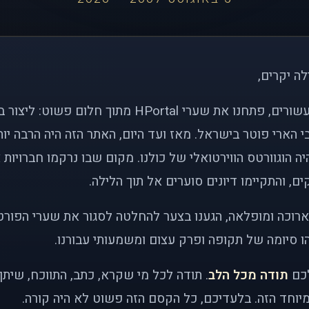
לה יקרים,
לפני כמעט שני עשורים, פתחנו את שערי HPortal מתוך חלו
י הארי פוטר בישראל. מאז ועד היום, האתר הזה היה הרבה י
ה הוגוורטס הווירטואלי של כולנו. מקום שבו נרקמו חברויות 
ם, והתקיימו דיונים סוערים אל תוך הלילה.
רוכה ומופלאה, הגענו בצער להחלטה לסגור את שערי הפורט
 סיומה של תקופה ופרק עצום ומשמעותי עבורנו.
לכם
תודה מכל הלב
. תודה לכל מי שקרא, כתב, התווכח, שית
יוחד הזה. בלעדיכם, כל הקסם הזה פשוט לא היה קורה.