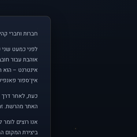
חברות וחברי קהי
אוהבת עבור חובב
אינטרנט – הוא הי
אין־ספור פאנפיקי
כעת, לאחר דרך א
האתר מהרשת. זהו
אנו רוצים לומר 
ביצירת המקום המ