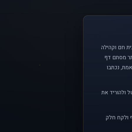
ם פשוט: ליצור בית חם וקהילה
ותר מסתם דף
אמת, נכתבו
ל ולהוריד את
ף ולקח חלק