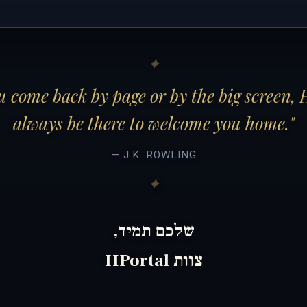
 come back by page or by the big screen, 
always be there to welcome you home."
— J.K. ROWLING
שלכם תמיד,
צוות HPortal