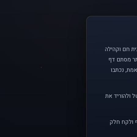
ם פשוט: ליצור בית חם וקהילה
ותר מסתם דף
אמת, נכתבו
ל ולהוריד את
ף ולקח חלק