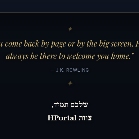
 come back by page or by the big screen, 
always be there to welcome you home."
— J.K. ROWLING
שלכם תמיד,
צוות HPortal