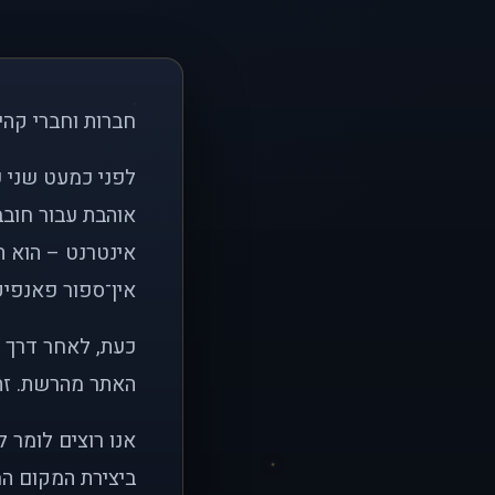
חברות וחברי קהי
אוהבת עבור חובב
אינטרנט – הוא הי
אין־ספור פאנפיקי
כעת, לאחר דרך א
האתר מהרשת. זהו
אנו רוצים לומר 
ביצירת המקום המ