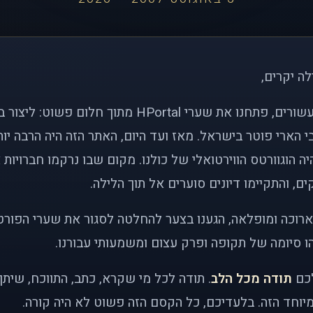
לה יקרים,
לפני כמעט שני עשורים, פתחנו את שערי HPortal מתוך חלו
י הארי פוטר בישראל. מאז ועד היום, האתר הזה היה הרבה י
ה הוגוורטס הווירטואלי של כולנו. מקום שבו נרקמו חברויות 
ם, והתקיימו דיונים סוערים אל תוך הלילה.
רוכה ומופלאה, הגענו בצער להחלטה לסגור את שערי הפורט
 סיומה של תקופה ופרק עצום ומשמעותי עבורנו.
לכם
תודה מכל הלב
. תודה לכל מי שקרא, כתב, התווכח, שית
יוחד הזה. בלעדיכם, כל הקסם הזה פשוט לא היה קורה.