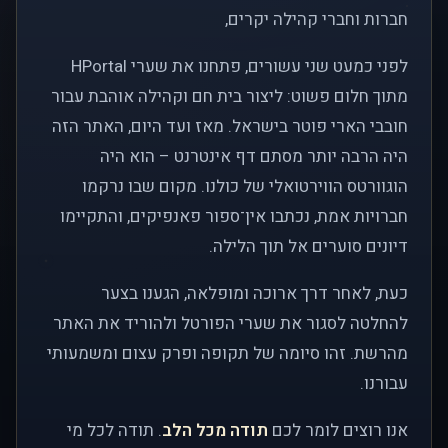
חברות וחברי קהילה יקרים,
לפני כמעט שני עשורים, פתחנו את שערי HPortal
מתוך חלום פשוט: ליצור בית חם וקהילה אוהבת עבור
חובבי הארי פוטר בישראל. מאז ועד היום, האתר הזה
היה הרבה יותר מסתם דף אינטרנט – הוא היה
הוגוורטס הווירטואלי של כולנו. מקום שבו נרקמו
חברויות אמת, נכתבו אין־ספור פאנפיקים, והתקיימו
דיונים סוערים אל תוך הלילה.
כעת, לאחר דרך ארוכה ומופלאה, הגענו בצער
להחלטה לסגור את שערי הפורטל ולהוריד את האתר
מהרשת. זהו סיומה של תקופה ופרק עצום ומשמעותי
עבורנו.
אנו רוצים לומר לכם
תודה מכל הלב
. תודה לכל מי