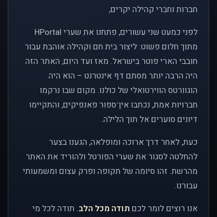
חברות וחברי קהילה יקרים,
לפני כמעט שני עשורים, פתחנו את שערי HPortal
מתוך חלום פשוט: ליצור בית חם וקהילה אוהבת עבור
חובבי הארי פוטר בישראל. מאז ועד היום, האתר הזה
היה הרבה יותר מסתם דף אינטרנט – הוא היה
הוגוורטס הווירטואלי של כולנו. מקום שבו נרקמו
חברויות אמת, נכתבו אין־ספור פאנפיקים, והתקיימו
דיונים סוערים אל תוך הלילה.
כעת, לאחר דרך ארוכה ומופלאה, הגענו בצער
להחלטה לסגור את שערי הפורטל ולהוריד את האתר
מהרשת. זהו סיומה של תקופה ופרק עצום ומשמעותי
עבורנו.
אנו רוצים לומר לכם
תודה מכל הלב
. תודה לכל מי