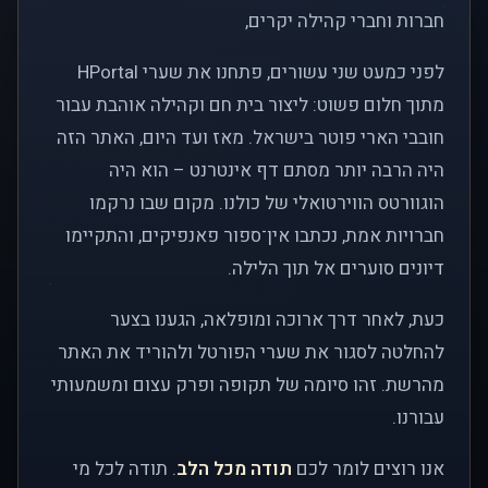
חברות וחברי קהילה יקרים,
לפני כמעט שני עשורים, פתחנו את שערי HPortal
מתוך חלום פשוט: ליצור בית חם וקהילה אוהבת עבור
חובבי הארי פוטר בישראל. מאז ועד היום, האתר הזה
היה הרבה יותר מסתם דף אינטרנט – הוא היה
הוגוורטס הווירטואלי של כולנו. מקום שבו נרקמו
חברויות אמת, נכתבו אין־ספור פאנפיקים, והתקיימו
דיונים סוערים אל תוך הלילה.
כעת, לאחר דרך ארוכה ומופלאה, הגענו בצער
להחלטה לסגור את שערי הפורטל ולהוריד את האתר
מהרשת. זהו סיומה של תקופה ופרק עצום ומשמעותי
עבורנו.
אנו רוצים לומר לכם
תודה מכל הלב
. תודה לכל מי