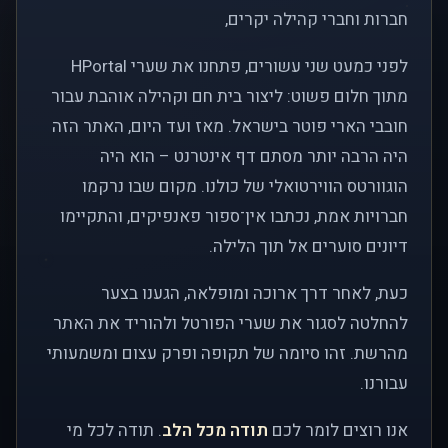
חברות וחברי קהילה יקרים,
לפני כמעט שני עשורים, פתחנו את שערי HPortal
מתוך חלום פשוט: ליצור בית חם וקהילה אוהבת עבור
חובבי הארי פוטר בישראל. מאז ועד היום, האתר הזה
היה הרבה יותר מסתם דף אינטרנט – הוא היה
הוגוורטס הווירטואלי של כולנו. מקום שבו נרקמו
חברויות אמת, נכתבו אין־ספור פאנפיקים, והתקיימו
דיונים סוערים אל תוך הלילה.
כעת, לאחר דרך ארוכה ומופלאה, הגענו בצער
להחלטה לסגור את שערי הפורטל ולהוריד את האתר
מהרשת. זהו סיומה של תקופה ופרק עצום ומשמעותי
עבורנו.
אנו רוצים לומר לכם
תודה מכל הלב
. תודה לכל מי