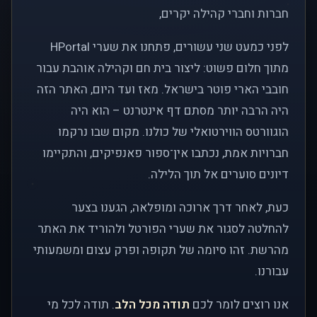
חברות וחברי קהילה יקרים,
לפני כמעט שני עשורים, פתחנו את שערי HPortal
מתוך חלום פשוט: ליצור בית חם וקהילה אוהבת עבור
חובבי הארי פוטר בישראל. מאז ועד היום, האתר הזה
היה הרבה יותר מסתם דף אינטרנט – הוא היה
הוגוורטס הווירטואלי של כולנו. מקום שבו נרקמו
חברויות אמת, נכתבו אין־ספור פאנפיקים, והתקיימו
דיונים סוערים אל תוך הלילה.
כעת, לאחר דרך ארוכה ומופלאה, הגענו בצער
להחלטה לסגור את שערי הפורטל ולהוריד את האתר
מהרשת. זהו סיומה של תקופה ופרק עצום ומשמעותי
עבורנו.
אנו רוצים לומר לכם
תודה מכל הלב
. תודה לכל מי