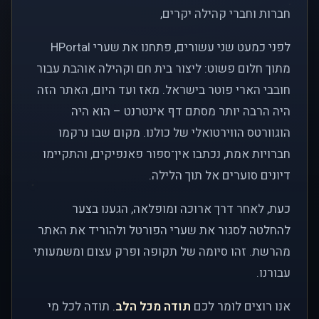
חברות וחברי קהילה יקרים,
לפני כמעט שני עשורים, פתחנו את שערי HPortal
מתוך חלום פשוט: ליצור בית חם וקהילה אוהבת עבור
חובבי הארי פוטר בישראל. מאז ועד היום, האתר הזה
היה הרבה יותר מסתם דף אינטרנט – הוא היה
הוגוורטס הווירטואלי של כולנו. מקום שבו נרקמו
חברויות אמת, נכתבו אין־ספור פאנפיקים, והתקיימו
דיונים סוערים אל תוך הלילה.
כעת, לאחר דרך ארוכה ומופלאה, הגענו בצער
להחלטה לסגור את שערי הפורטל ולהוריד את האתר
מהרשת. זהו סיומה של תקופה ופרק עצום ומשמעותי
עבורנו.
אנו רוצים לומר לכם
תודה מכל הלב
. תודה לכל מי