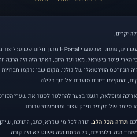
לה יקרים,
לפני כמעט שני עשורים, פתחנו את שערי HPortal מתוך חלו
י הארי פוטר בישראל. מאז ועד היום, האתר הזה היה הרבה י
ה הוגוורטס הווירטואלי של כולנו. מקום שבו נרקמו חברויות 
ם, והתקיימו דיונים סוערים אל תוך הלילה.
רוכה ומופלאה, הגענו בצער להחלטה לסגור את שערי הפורט
 סיומה של תקופה ופרק עצום ומשמעותי עבורנו.
לכם
תודה מכל הלב
. תודה לכל מי שקרא, כתב, התווכח, שית
יוחד הזה. בלעדיכם, כל הקסם הזה פשוט לא היה קורה.