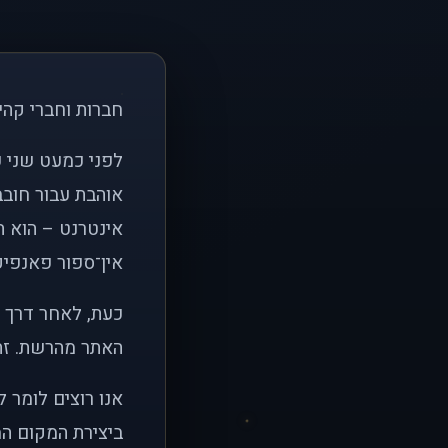
חברות וחברי קהי
אוהבת עבור חובב
אינטרנט – הוא הי
אין־ספור פאנפיקי
כעת, לאחר דרך א
האתר מהרשת. זהו
אנו רוצים לומר 
ביצירת המקום המ