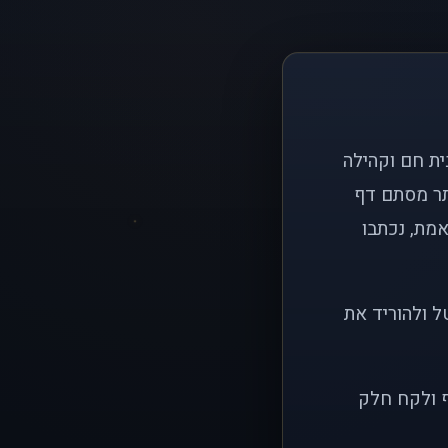
ם פשוט: ליצור בית חם וקהילה
ותר מסתם דף
אמת, נכתבו
ל ולהוריד את
ף ולקח חלק