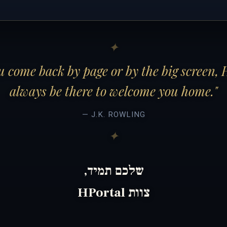
 come back by page or by the big screen, 
always be there to welcome you home."
— J.K. ROWLING
שלכם תמיד,
צוות HPortal