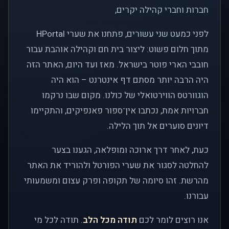
חברות וחברי קהילה יקרים,
לפני כמעט שני עשורים, פתחנו את שערי HPortal
מתוך חלום פשוט: ליצור בית חם וקהילה אוהבת עבור
חובבי הארי פוטר בישראל. מאז ועד היום, האתר הזה
היה הרבה יותר מסתם דף אינטרנט – הוא היה
הוגוורטס הווירטואלי של כולנו. מקום שבו נרקמו
חברויות אמת, נכתבו אין־ספור פאנפיקים, והתקיימו
דיונים סוערים אל תוך הלילה.
כעת, לאחר דרך ארוכה ומופלאה, הגענו בצער
להחלטה לסגור את שערי הפורטל ולהוריד את האתר
מהרשת. זהו סיומה של תקופה ופרק עצום ומשמעותי
עבורנו.
אנו רוצים לומר לכם
תודה מכל הלב
. תודה לכל מי