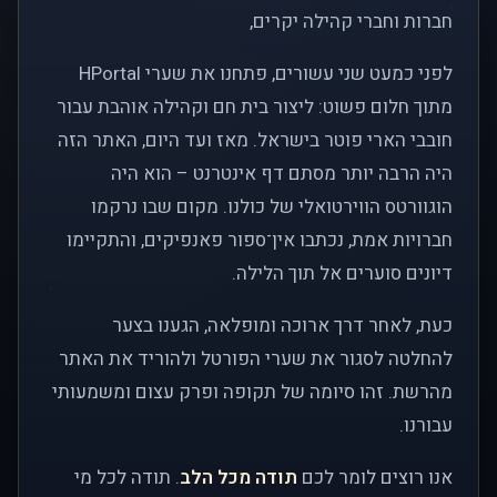
חברות וחברי קהילה יקרים,
לפני כמעט שני עשורים, פתחנו את שערי HPortal
מתוך חלום פשוט: ליצור בית חם וקהילה אוהבת עבור
חובבי הארי פוטר בישראל. מאז ועד היום, האתר הזה
היה הרבה יותר מסתם דף אינטרנט – הוא היה
הוגוורטס הווירטואלי של כולנו. מקום שבו נרקמו
חברויות אמת, נכתבו אין־ספור פאנפיקים, והתקיימו
דיונים סוערים אל תוך הלילה.
כעת, לאחר דרך ארוכה ומופלאה, הגענו בצער
להחלטה לסגור את שערי הפורטל ולהוריד את האתר
מהרשת. זהו סיומה של תקופה ופרק עצום ומשמעותי
עבורנו.
אנו רוצים לומר לכם
תודה מכל הלב
. תודה לכל מי