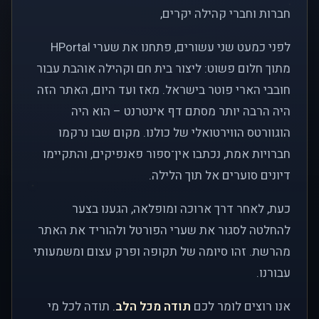
חברות וחברי קהילה יקרים,
לפני כמעט שני עשורים, פתחנו את שערי HPortal
מתוך חלום פשוט: ליצור בית חם וקהילה אוהבת עבור
חובבי הארי פוטר בישראל. מאז ועד היום, האתר הזה
היה הרבה יותר מסתם דף אינטרנט – הוא היה
הוגוורטס הווירטואלי של כולנו. מקום שבו נרקמו
חברויות אמת, נכתבו אין־ספור פאנפיקים, והתקיימו
דיונים סוערים אל תוך הלילה.
כעת, לאחר דרך ארוכה ומופלאה, הגענו בצער
להחלטה לסגור את שערי הפורטל ולהוריד את האתר
מהרשת. זהו סיומה של תקופה ופרק עצום ומשמעותי
עבורנו.
אנו רוצים לומר לכם
תודה מכל הלב
. תודה לכל מי