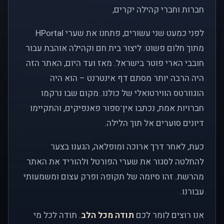
חברות וחברי קהילה יקרים,
לפני כמעט שני עשורים, פתחנו את שערי HPortal
מתוך חלום פשוט: ליצור בית חם וקהילה אוהבת עבור
חובבי הארי פוטר בישראל. מאז ועד היום, האתר הזה
היה הרבה יותר מסתם דף אינטרנט – הוא היה
הוגוורטס הווירטואלי של כולנו. מקום שבו נרקמו
חברויות אמת, נכתבו אין־ספור פאנפיקים, והתקיימו
דיונים סוערים אל תוך הלילה.
כעת, לאחר דרך ארוכה ומופלאה, הגענו בצער
להחלטה לסגור את שערי הפורטל ולהוריד את האתר
מהרשת. זהו סיומה של תקופה ופרק עצום ומשמעותי
עבורנו.
אנו רוצים לומר לכם
תודה מכל הלב
. תודה לכל מי