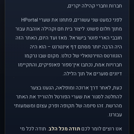
חברות וחברי קהילה יקרים,
לפני כמעט שני עשורים, פתחנו את שערי HPortal
מתוך חלום פשוט: ליצור בית חם וקהילה אוהבת עבור
חובבי הארי פוטר בישראל. מאז ועד היום, האתר הזה
היה הרבה יותר מסתם דף אינטרנט – הוא היה
הוגוורטס הווירטואלי של כולנו. מקום שבו נרקמו
חברויות אמת, נכתבו אין־ספור פאנפיקים, והתקיימו
דיונים סוערים אל תוך הלילה.
כעת, לאחר דרך ארוכה ומופלאה, הגענו בצער
להחלטה לסגור את שערי הפורטל ולהוריד את האתר
מהרשת. זהו סיומה של תקופה ופרק עצום ומשמעותי
עבורנו.
אנו רוצים לומר לכם
תודה מכל הלב
. תודה לכל מי