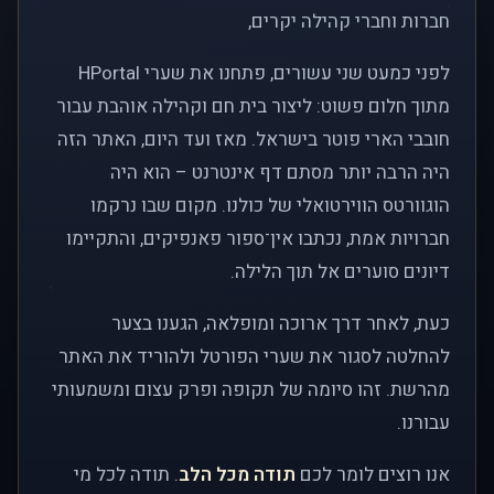
חברות וחברי קהילה יקרים,
לפני כמעט שני עשורים, פתחנו את שערי HPortal
מתוך חלום פשוט: ליצור בית חם וקהילה אוהבת עבור
חובבי הארי פוטר בישראל. מאז ועד היום, האתר הזה
היה הרבה יותר מסתם דף אינטרנט – הוא היה
הוגוורטס הווירטואלי של כולנו. מקום שבו נרקמו
חברויות אמת, נכתבו אין־ספור פאנפיקים, והתקיימו
דיונים סוערים אל תוך הלילה.
כעת, לאחר דרך ארוכה ומופלאה, הגענו בצער
להחלטה לסגור את שערי הפורטל ולהוריד את האתר
מהרשת. זהו סיומה של תקופה ופרק עצום ומשמעותי
עבורנו.
אנו רוצים לומר לכם
תודה מכל הלב
. תודה לכל מי