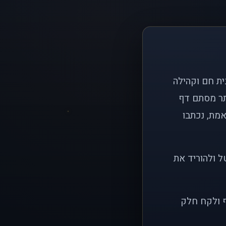
ם פשוט: ליצור בית חם וקהילה
ותר מסתם דף
אמת, נכתבו
ל ולהוריד את
ף ולקח חלק