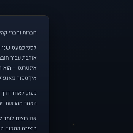
חברות וחברי קהי
אוהבת עבור חובב
אינטרנט – הוא הי
אין־ספור פאנפיקי
כעת, לאחר דרך א
האתר מהרשת. זהו
אנו רוצים לומר 
ביצירת המקום המ