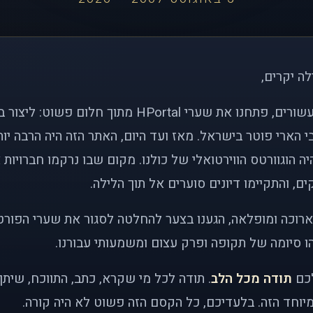
לה יקרים,
לפני כמעט שני עשורים, פתחנו את שערי HPortal מתוך חלו
י הארי פוטר בישראל. מאז ועד היום, האתר הזה היה הרבה י
ה הוגוורטס הווירטואלי של כולנו. מקום שבו נרקמו חברויות 
ם, והתקיימו דיונים סוערים אל תוך הלילה.
רוכה ומופלאה, הגענו בצער להחלטה לסגור את שערי הפורט
 סיומה של תקופה ופרק עצום ומשמעותי עבורנו.
לכם
תודה מכל הלב
. תודה לכל מי שקרא, כתב, התווכח, שית
יוחד הזה. בלעדיכם, כל הקסם הזה פשוט לא היה קורה.