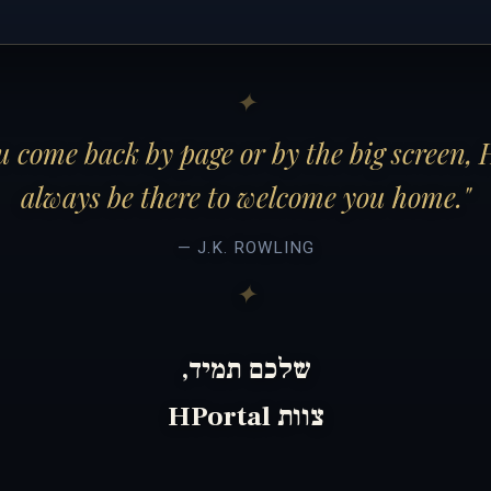
 come back by page or by the big screen, 
always be there to welcome you home."
— J.K. ROWLING
שלכם תמיד,
צוות HPortal