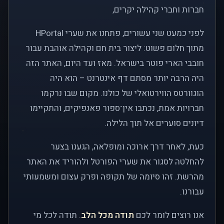
חברות וחברי קהילה יקרים,
לפני כמעט שני עשורים, פתחנו את שערי HPortal
מתוך חלום פשוט: ליצור בית חם וקהילה אוהבת עבור
חובבי הארי פוטר בישראל. מאז ועד היום, האתר הזה
היה הרבה יותר מסתם דף אינטרנט – הוא היה
הוגוורטס הווירטואלי של כולנו. מקום שבו נרקמו
חברויות אמת, נכתבו אין־ספור פאנפיקים, והתקיימו
דיונים סוערים אל תוך הלילה.
כעת, לאחר דרך ארוכה ומופלאה, הגענו בצער
להחלטה לסגור את שערי הפורטל ולהוריד את האתר
מהרשת. זהו סיומה של תקופה ופרק עצום ומשמעותי
עבורנו.
אנו רוצים לומר לכם
תודה מכל הלב
. תודה לכל מי