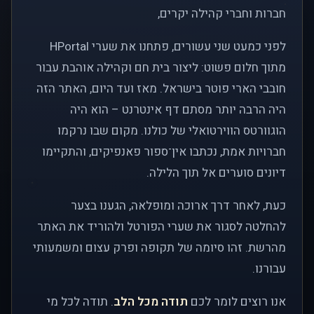
חברות וחברי קהילה יקרים,
לפני כמעט שני עשורים, פתחנו את שערי HPortal
מתוך חלום פשוט: ליצור בית חם וקהילה אוהבת עבור
חובבי הארי פוטר בישראל. מאז ועד היום, האתר הזה
היה הרבה יותר מסתם דף אינטרנט – הוא היה
הוגוורטס הווירטואלי של כולנו. מקום שבו נרקמו
חברויות אמת, נכתבו אין־ספור פאנפיקים, והתקיימו
דיונים סוערים אל תוך הלילה.
כעת, לאחר דרך ארוכה ומופלאה, הגענו בצער
להחלטה לסגור את שערי הפורטל ולהוריד את האתר
מהרשת. זהו סיומה של תקופה ופרק עצום ומשמעותי
עבורנו.
אנו רוצים לומר לכם
תודה מכל הלב
. תודה לכל מי