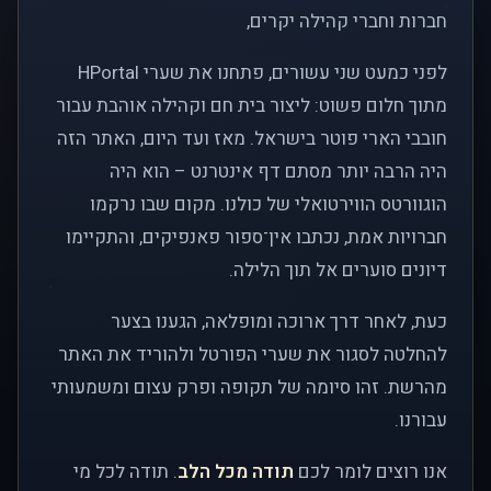
חברות וחברי קהילה יקרים,
לפני כמעט שני עשורים, פתחנו את שערי HPortal
מתוך חלום פשוט: ליצור בית חם וקהילה אוהבת עבור
חובבי הארי פוטר בישראל. מאז ועד היום, האתר הזה
היה הרבה יותר מסתם דף אינטרנט – הוא היה
הוגוורטס הווירטואלי של כולנו. מקום שבו נרקמו
חברויות אמת, נכתבו אין־ספור פאנפיקים, והתקיימו
דיונים סוערים אל תוך הלילה.
כעת, לאחר דרך ארוכה ומופלאה, הגענו בצער
להחלטה לסגור את שערי הפורטל ולהוריד את האתר
מהרשת. זהו סיומה של תקופה ופרק עצום ומשמעותי
עבורנו.
אנו רוצים לומר לכם
תודה מכל הלב
. תודה לכל מי