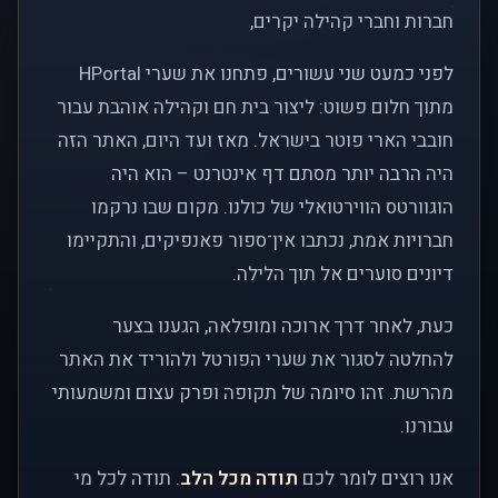
חברות וחברי קהילה יקרים,
לפני כמעט שני עשורים, פתחנו את שערי HPortal
מתוך חלום פשוט: ליצור בית חם וקהילה אוהבת עבור
חובבי הארי פוטר בישראל. מאז ועד היום, האתר הזה
היה הרבה יותר מסתם דף אינטרנט – הוא היה
הוגוורטס הווירטואלי של כולנו. מקום שבו נרקמו
חברויות אמת, נכתבו אין־ספור פאנפיקים, והתקיימו
דיונים סוערים אל תוך הלילה.
כעת, לאחר דרך ארוכה ומופלאה, הגענו בצער
להחלטה לסגור את שערי הפורטל ולהוריד את האתר
מהרשת. זהו סיומה של תקופה ופרק עצום ומשמעותי
עבורנו.
אנו רוצים לומר לכם
תודה מכל הלב
. תודה לכל מי