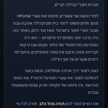
חברות וחברי קהילה יקרים,
לפני כמעט שני עשורים, פתחנו את שערי HPortal
מתוך חלום פשוט: ליצור בית חם וקהילה אוהבת עבור
חובבי הארי פוטר בישראל. מאז ועד היום, האתר הזה
היה הרבה יותר מסתם דף אינטרנט – הוא היה
הוגוורטס הווירטואלי של כולנו. מקום שבו נרקמו
חברויות אמת, נכתבו אין־ספור פאנפיקים, והתקיימו
דיונים סוערים אל תוך הלילה.
כעת, לאחר דרך ארוכה ומופלאה, הגענו בצער
להחלטה לסגור את שערי הפורטל ולהוריד את האתר
מהרשת. זהו סיומה של תקופה ופרק עצום ומשמעותי
עבורנו.
אנו רוצים לומר לכם
תודה מכל הלב
. תודה לכל מי