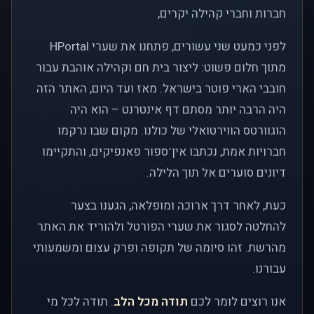
חברות וחברי קהילה יקרים,
לפני כמעט שני עשורים, פתחנו את שערי HPortal
מתוך חלום פשוט: ליצור בית חם וקהילה אוהבת עבור
חובבי הארי פוטר בישראל. מאז ועד היום, האתר הזה
היה הרבה יותר מסתם דף אינטרנט – הוא היה
הוגוורטס הווירטואלי של כולנו. מקום שבו נרקמו
חברויות אמת, נכתבו אין־ספור פאנפיקים, והתקיימו
דיונים סוערים אל תוך הלילה.
כעת, לאחר דרך ארוכה ומופלאה, הגענו בצער
להחלטה לסגור את שערי הפורטל ולהוריד את האתר
מהרשת. זהו סיומה של תקופה ופרק עצום ומשמעותי
עבורנו.
אנו רוצים לומר לכם
תודה מכל הלב
. תודה לכל מי