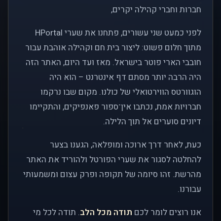
חברות וחברי קהילה יקרים,
לפני כמעט שני עשורים, פתחנו את שערי HPortal
מתוך חלום פשוט: ליצור בית חם וקהילה אוהבת עבור
חובבי הארי פוטר בישראל. מאז ועד היום, האתר הזה
היה הרבה יותר מסתם דף אינטרנט – הוא היה
הוגוורטס הווירטואלי של כולנו. מקום שבו נרקמו
חברויות אמת, נכתבו אין־ספור פאנפיקים, והתקיימו
דיונים סוערים אל תוך הלילה.
כעת, לאחר דרך ארוכה ומופלאה, הגענו בצער
להחלטה לסגור את שערי הפורטל ולהוריד את האתר
מהרשת. זהו סיומה של תקופה ופרק עצום ומשמעותי
עבורנו.
אנו רוצים לומר לכם
תודה מכל הלב
. תודה לכל מי