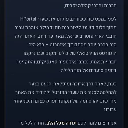
חברות וחברי קהילה יקרים,
לפני כמעט שני עשורים, פתחנו את שערי HPortal
מתוך חלום פשוט: ליצור בית חם וקהילה אוהבת עבור
חובבי הארי פוטר בישראל. מאז ועד היום, האתר הזה
היה הרבה יותר מסתם דף אינטרנט – הוא היה
הוגוורטס הווירטואלי של כולנו. מקום שבו נרקמו
חברויות אמת, נכתבו אין־ספור פאנפיקים, והתקיימו
דיונים סוערים אל תוך הלילה.
כעת, לאחר דרך ארוכה ומופלאה, הגענו בצער
להחלטה לסגור את שערי הפורטל ולהוריד את האתר
מהרשת. זהו סיומה של תקופה ופרק עצום ומשמעותי
עבורנו.
אנו רוצים לומר לכם
תודה מכל הלב
. תודה לכל מי